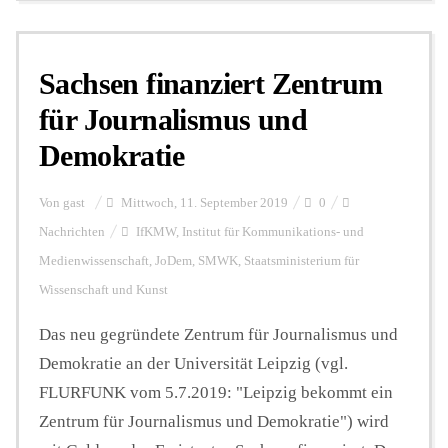
Sachsen finanziert Zentrum
für Journalismus und
Demokratie
Von
gast
Mittwoch, 11. September 2019
0
Nachrichten
IfKMW
,
Institut für Kommunikations- und
Medienwissenschaft
,
JoDem
,
SMWK
,
Staatsministerium für
Wissenschaft und Kunst
Das neu gegründete Zentrum für Journalismus und
Demokratie an der Universität Leipzig (vgl.
FLURFUNK vom 5.7.2019: "Leipzig bekommt ein
Zentrum für Journalismus und Demokratie") wird