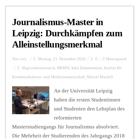
Journalismus-Master in
Leipzig: Durchkämpfen zum
Alleinstellungsmerkmal
Von
owy
Montag, 21. Dezember 2020
0
Hintergrund
Abgeordnetenwatch
,
IfKMW
,
Inka Zimmermann
,
Institut für
Kommunikations- und Medienwissenschaft
,
Marcel Machill
An der Universität Leipzig
haben die ersten Studentinnen
und Studenten den Lehrplan des
reformierten
Masterstudiengangs für Journalismus absolviert.
Die Mehrheit der Studierenden des Jahrgangs 2018