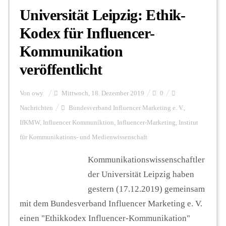
Universität Leipzig: Ethik-
Kodex für Influencer-
Kommunikation
veröffentlicht
Von
owy
Mittwoch, 18. Dezember 2019
0
Nachrichten
Bundesverband Influencer Marketing e. V.
,
IfKMW
,
Influencer Kommuniktion
,
Influencer-Marketing
,
Institut
für Kommunikations- und Medienwissenschaft
Kommunikationswissenschaftler
der Universität Leipzig haben
gestern (17.12.2019) gemeinsam
mit dem Bundesverband Influencer Marketing e. V.
einen "Ethikkodex Influencer-Kommunikation"