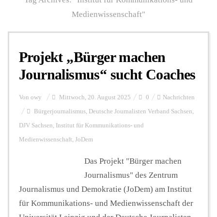
Medienwissenschaft"
Personalien
Projekt „Bürger machen
Hintergrund
Journalismus“ sucht Coaches
FUNKTURM-Beiträge
Von
owy
Mittwoch, 20. August 2025
0
Nachrichten
Bürgerjournalismus
,
Deutsche Journalisten Verband Sachsen
,
DJV Sachsen
,
Institut für Kommunikations- und
Podcast
Medienwissenschaft
,
JoDem
Das Projekt "Bürger machen
Seminare
Journalismus" des Zentrum
Journalismus und Demokratie (JoDem) am Institut
für Kommunikations- und Medienwissenschaft der
Unterstützen