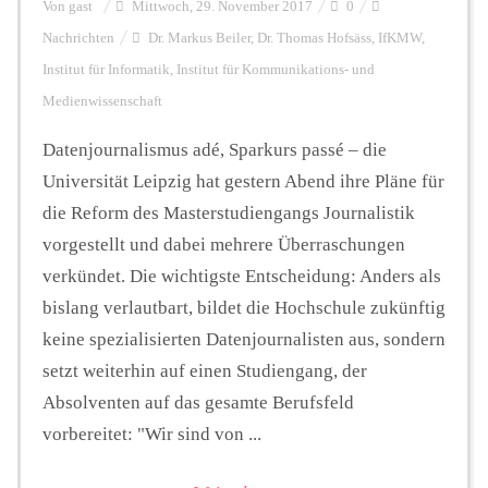
Von
gast
Mittwoch, 29. November 2017
0
Nachrichten
Dr. Markus Beiler
,
Dr. Thomas Hofsäss
,
IfKMW
,
Institut für Informatik
,
Institut für Kommunikations- und
Medienwissenschaft
Datenjournalismus adé, Sparkurs passé – die
Universität Leipzig hat gestern Abend ihre Pläne für
die Reform des Masterstudiengangs Journalistik
vorgestellt und dabei mehrere Überraschungen
verkündet. Die wichtigste Entscheidung: Anders als
bislang verlautbart, bildet die Hochschule zukünftig
keine spezialisierten Datenjournalisten aus, sondern
setzt weiterhin auf einen Studiengang, der
Absolventen auf das gesamte Berufsfeld
vorbereitet: "Wir sind von ...