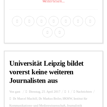
Weiterlesen...
Universität Leipzig bildet
vorerst keine weiteren
Journalisten aus
Von
gast
Dienstag, 25. April 2017
1
Nachrichten
Dr. Marcel Machill
,
Dr. Markus Beiler
,
IfKMW
,
Institut für
Kommunikations- und Medienwissenschaft
,
Journalistik