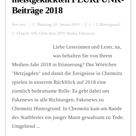
Beiträge 2018
Von
owy
Dienstag, 01. Januar 2019
1
Hintergrund
#Tag24
,
AfD
,
Chris Ares
,
DDV Media
,
Fakenews
Liebe Leserinnen und Leser, na,
was behalten Sie von Ihrem
Medien-Jahr 2018 in Erinnerung? Das Wörtchen
"Hetzjagden" und damit die Ereignisse in Chemnitz
spielen in unserem Rückblick auf 2018 eine
ziemlich bedeutsame Rolle. Es geht dabei um
Fakenews in alle Richtungen. Fakenews zu
Chemnitz Hintergrund: In Chemnitz kam am Rande
des Stadtfestes ein junger Mann gewaltsam zu Tode.
Umgehend ...