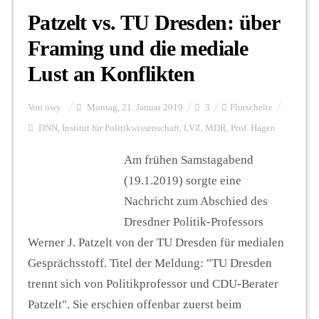
Patzelt vs. TU Dresden: über
Framing und die mediale
Lust an Konflikten
Von
owy
Montag, 21. Januar 2019
3
Flurschelte
DNN
,
Institut für Politikwissenschaft
,
LVZ
,
MDR
,
Prof. Hagen
Am frühen Samstagabend
(19.1.2019) sorgte eine
Nachricht zum Abschied des
Dresdner Politik-Professors
Werner J. Patzelt von der TU Dresden für medialen
Gesprächsstoff. Titel der Meldung: "TU Dresden
trennt sich von Politikprofessor und CDU-Berater
Patzelt". Sie erschien offenbar zuerst beim