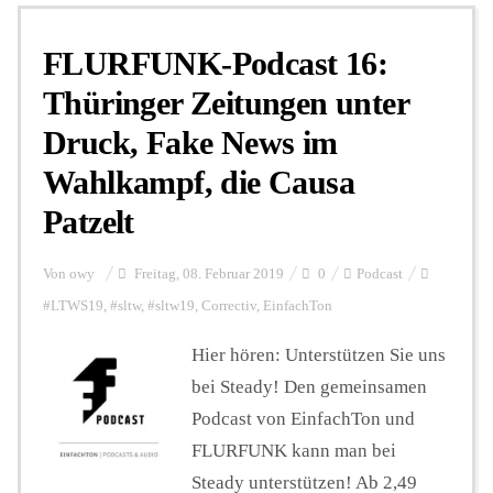
FLURFUNK-Podcast 16:
Personalien
Thüringer Zeitungen unter
Druck, Fake News im
Hintergrund
Wahlkampf, die Causa
Patzelt
FUNKTURM-Beiträge
Von
owy
Freitag, 08. Februar 2019
0
Podcast
Podcast
#LTWS19
,
#sltw
,
#sltw19
,
Correctiv
,
EinfachTon
Hier hören: Unterstützen Sie uns
bei Steady! Den gemeinsamen
Seminare
Podcast von EinfachTon und
FLURFUNK kann man bei
Unterstützen
Steady unterstützen! Ab 2,49