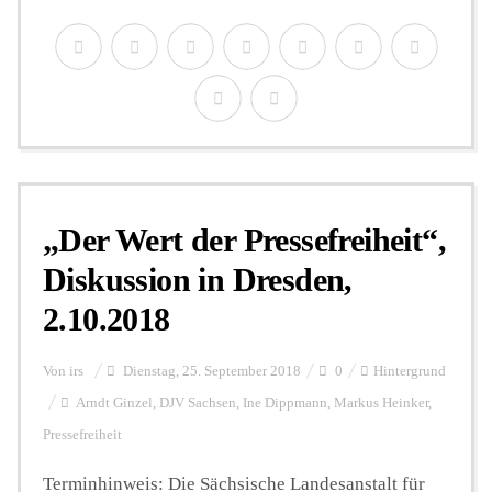
„Der Wert der Pressefreiheit“,
Diskussion in Dresden,
2.10.2018
Von
irs
Dienstag, 25. September 2018
0
Hintergrund
Arndt Ginzel
,
DJV Sachsen
,
Ine Dippmann
,
Markus Heinker
,
Pressefreiheit
Terminhinweis: Die Sächsische Landesanstalt für