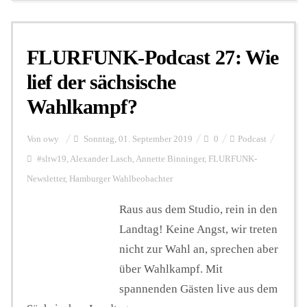
FLURFUNK-Podcast 27: Wie
lief der sächsische
Wahlkampf?
Von
owy
Sonntag, 01. September 2019
0
Podcast
#sltw19
,
Alexander Lasch
,
Annette Binninger
,
FLURFUNK-
Newsletter
,
Hamburger Wahlbeobachter
Raus aus dem Studio, rein in den
Landtag! Keine Angst, wir treten
nicht zur Wahl an, sprechen aber
über Wahlkampf. Mit
spannenden Gästen live aus dem