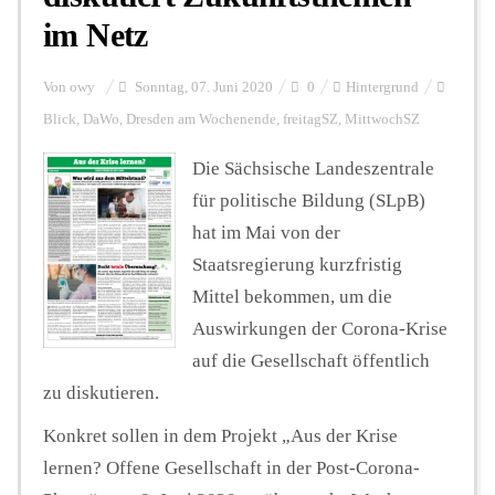
im Netz
Von
owy
Sonntag, 07. Juni 2020
0
Hintergrund
Blick
,
DaWo
,
Dresden am Wochenende
,
freitagSZ
,
MittwochSZ
Die Sächsische Landeszentrale
für politische Bildung (SLpB)
hat im Mai von der
Staatsregierung kurzfristig
Mittel bekommen, um die
Auswirkungen der Corona-Krise
auf die Gesellschaft öffentlich
zu diskutieren.
Konkret sollen in dem Projekt „Aus der Krise
lernen? Offene Gesellschaft in der Post-Corona-