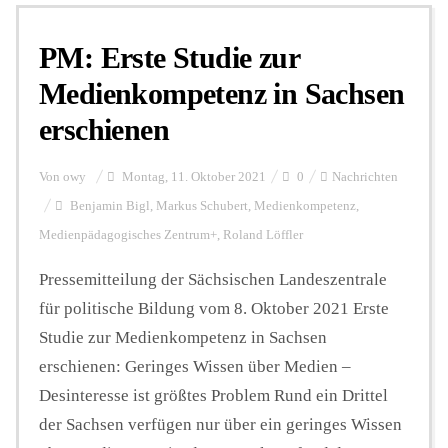
PM: Erste Studie zur
Personalien
Medienkompetenz in Sachsen
erschienen
Hintergrund
Von
owy
Montag, 11. Oktober 2021
0
Nachrichten
FUNKTURM-Beiträge
Benjamin Bigl
,
Markus Schubert
,
Medienkompetenz
,
Medienpädagogisches Zentrum+
,
Roland Löffler
Pressemitteilung der Sächsischen Landeszentrale
Podcast
für politische Bildung vom 8. Oktober 2021 Erste
Studie zur Medienkompetenz in Sachsen
Seminare
erschienen: Geringes Wissen über Medien –
Desinteresse ist größtes Problem Rund ein Drittel
Unterstützen
der Sachsen verfügen nur über ein geringes Wissen