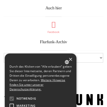
Auch hier
Facebook
Flurfunk-Archiv
×
Durch das Klicken von "Alle erlauben" geben
GERMAN
Sie dieser Internetseite, deren Partnern und
Dritten die Einwilligung personenbezogene
ENGLISH
Daten zu verarbeiten.
Weitere Hinweise
finden Sie unter unserer
Datenschutzerklärung.
NOTWENDIG
MARKETING