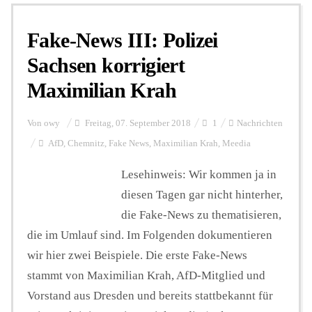
Fake-News III: Polizei
Personalien
Sachsen korrigiert
Maximilian Krah
Hintergrund
Von
owy
Freitag, 07. September 2018
1
Nachrichten
FUNKTURM-Beiträge
AfD
,
Chemnitz
,
Fake News
,
Maximilian Krah
,
Meedia
Lesehinweis: Wir kommen ja in
diesen Tagen gar nicht hinterher,
Podcast
die Fake-News zu thematisieren,
die im Umlauf sind. Im Folgenden dokumentieren
Seminare
wir hier zwei Beispiele. Die erste Fake-News
stammt von Maximilian Krah, AfD-Mitglied und
Unterstützen
Vorstand aus Dresden und bereits stattbekannt für