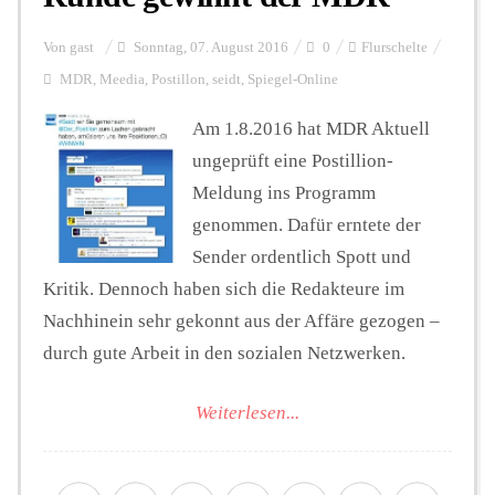
Von
gast
Sonntag, 07. August 2016
0
Flurschelte
MDR
,
Meedia
,
Postillon
,
seidt
,
Spiegel-Online
Am 1.8.2016 hat MDR Aktuell
ungeprüft eine Postillion-
Meldung ins Programm
genommen. Dafür erntete der
Sender ordentlich Spott und
Kritik. Dennoch haben sich die Redakteure im
Nachhinein sehr gekonnt aus der Affäre gezogen –
durch gute Arbeit in den sozialen Netzwerken.
Weiterlesen...