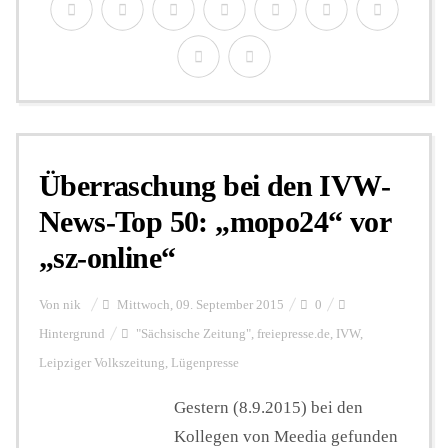
Überraschung bei den IVW-
News-Top 50: „mopo24“ vor
„sz-online“
Von
nik
Mittwoch, 09. September 2015
0
Hintergrund
"Sächsische Zeitung"
,
freiepresse.de
,
IVW
,
Leipziger Volkszeitung
,
Lügenpresse
Gestern (8.9.2015) bei den
Kollegen von Meedia gefunden