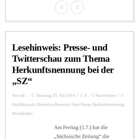
Lesehinweis: Presse- und
Twitterschau zum Thema
Herkunftsnennung bei der
„SZ“
Von
nik
Dienstag, 05. Juli 2016
0
Nachrichten
Asylfakten.de
,
Deutscher Presserat
,
Freie Presse
,
Herkunftsnennung
,
Pressekodex
Am Freitag (1.7.) hat die
„Sächsische Zeitung“ die