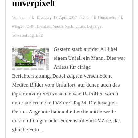
unverpixelt
Von
ben
Dienstag, 18. April 2017
1
Flurschelte
#Tag24
,
DNN
,
Dresdner Neuste Nachrichten
,
Leipziger
Volkszeitung
,
LVZ
Gestern starb auf der A14 bei
einem Unfall ein Mann. Dies war
Anlass für einige
Berichterstattung. Dabei zeigten verschiedene
Medien Bilder vom Unfallort, auf denen auch das
Opfer unverpixelt zu sehen war. Betroffen waren
unter anderem die LVZ und Tag24. Die besagten
Online-Angebote haben die Leiche mittlerweile
unkenntlich gemacht. Screenshot von LVZ.de, das
gleiche Foto ...