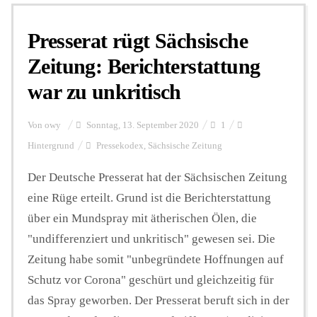
Presserat rügt Sächsische
Personalien
Zeitung: Berichterstattung
war zu unkritisch
Hintergrund
Von
owy
Sonntag, 13. September 2020
1
FUNKTURM-Beiträge
Hintergrund
Pressekodex
,
Sächsische Zeitung
Der Deutsche Presserat hat der Sächsischen Zeitung
eine Rüge erteilt. Grund ist die Berichterstattung
Podcast
über ein Mundspray mit ätherischen Ölen, die
"undifferenziert und unkritisch" gewesen sei. Die
Seminare
Zeitung habe somit "unbegründete Hoffnungen auf
Schutz vor Corona" geschürt und gleichzeitig für
Unterstützen
das Spray geworben. Der Presserat beruft sich in der