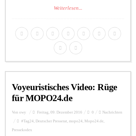
Weiterlesen...
Voyeuristisches Video: Rüge
für MOPO24.de
Von
owy
Freitag, 09. Dezember 2016
0
Nachrichten
#Tag24
,
Deutscher Presserat
,
mopo24
,
Mopo24.de
,
Pressekodex