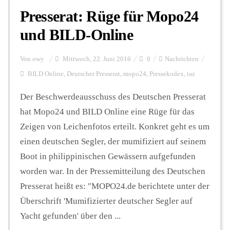
Presserat: Rüge für Mopo24
und BILD-Online
Von
owy
Mittwoch, 22. Juni 2016
0
Nachrichten
BILD Online
,
Deutscher Presserat
,
mopo24
,
Pressekodex
,
taz
Der Beschwerdeausschuss des Deutschen Presserat
hat Mopo24 und BILD Online eine Rüge für das
Zeigen von Leichenfotos erteilt. Konkret geht es um
einen deutschen Segler, der mumifiziert auf seinem
Boot in philippinischen Gewässern aufgefunden
worden war. In der Pressemitteilung des Deutschen
Presserat heißt es: "MOPO24.de berichtete unter der
Überschrift 'Mumifizierter deutscher Segler auf
Yacht gefunden' über den ...