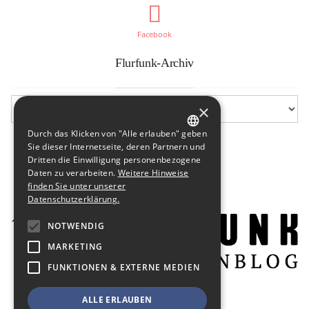
Facebook
Flurfunk-Archiv
×
Durch das Klicken von "Alle erlauben" geben
GERMAN
Sie dieser Internetseite, deren Partnern und
Dritten die Einwilligung personenbezogene
ENGLISH
Daten zu verarbeiten.
Weitere Hinweise
finden Sie unter unserer
Datenschutzerklärung.
NOTWENDIG
MARKETING
FUNKTIONEN & EXTERNE MEDIEN
ALLE ERLAUBEN