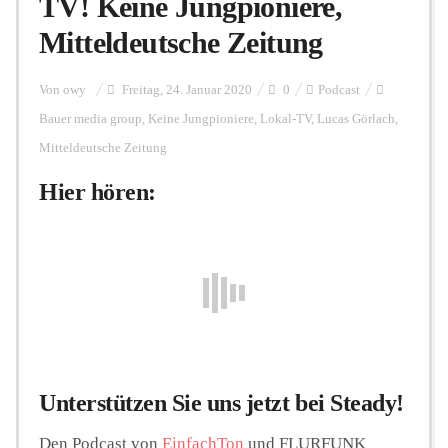
TV! Keine Jungpioniere,
Mitteldeutsche Zeitung
Personalien
Von
owy
Freitag, 24. Januar 2020
0
Podcast
Bauer media group
,
Keine Jungpioniere
,
Lokal-TV
,
Lucas Görlach
,
Hintergrund
Mitteldeutsche Zeitung
Hier hören:
FUNKTURM-Beiträge
Podcast
Seminare
Unterstützen Sie uns jetzt bei Steady!
Unterstützen
Den Podcast von
EinfachTon
und FLURFUNK