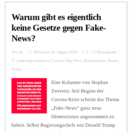
Warum gibt es eigentlich
Personalien
keine Gesetze gegen Fake-
News?
Hintergrund
Von
stz
Mittwoch, 26. August 2020
0
Hintergrund
FUNKTURM-Beiträge
Cambridge Analytica
,
Corona
,
Fake News
,
Manipulation
,
Russia
Today
Eine Kolumne von Stephan
Podcast
Zwerenz. Seit Beginn der
Corona-Krise scheint das Thema
Seminare
„Fake-News“ ganz neue
Dimensionen angenommen zu
Unterstützen
haben. Selbst Regierungschefs wie Donald Trump