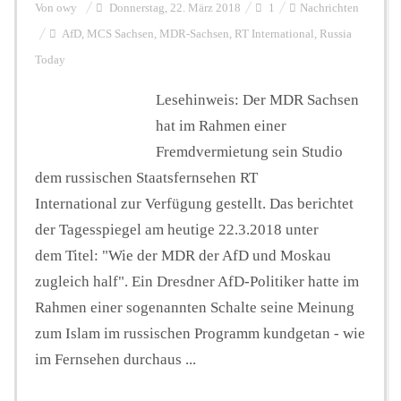
Von
owy
Donnerstag, 22. März 2018
1
Nachrichten
AfD
,
MCS Sachsen
,
MDR-Sachsen
,
RT International
,
Russia
Today
Lesehinweis: Der MDR Sachsen
hat im Rahmen einer
Fremdvermietung sein Studio
dem russischen Staatsfernsehen RT
International zur Verfügung gestellt. Das berichtet
der Tagesspiegel am heutige 22.3.2018 unter
dem Titel: "Wie der MDR der AfD und Moskau
zugleich half". Ein Dresdner AfD-Politiker hatte im
Rahmen einer sogenannten Schalte seine Meinung
zum Islam im russischen Programm kundgetan - wie
im Fernsehen durchaus ...