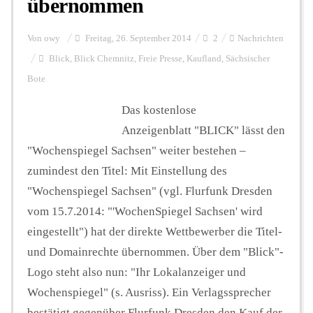
übernommen
Von
owy
Freitag, 26. September 2014
2
Nachrichten
Blick
,
Blick Chemnitz
,
Freie Presse
,
Kaufland
,
Sächsischer
Bote
Das kostenlose
Anzeigenblatt "BLICK" lässt den
"Wochenspiegel Sachsen" weiter bestehen –
zumindest den Titel: Mit Einstellung des
"Wochenspiegel Sachsen" (vgl. Flurfunk Dresden
vom 15.7.2014: "'WochenSpiegel Sachsen' wird
eingestellt") hat der direkte Wettbewerber die Titel-
und Domainrechte übernommen. Über dem "Blick"-
Logo steht also nun: "Ihr Lokalanzeiger und
Wochenspiegel" (s. Ausriss). Ein Verlagssprecher
bestätigt gegenüber Flurfunk Dresden den Kauf der