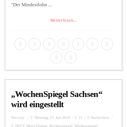
"Der Mindestlohn ...
Weiterlesen...
„WochenSpiegel Sachsen“
wird eingestellt
Von
owy
Dienstag, 15. Juli 2014
11
Nachrichten
DD+V
,
Weiss-Gruppe
,
Wochenspiegel
,
Wochenspiegel