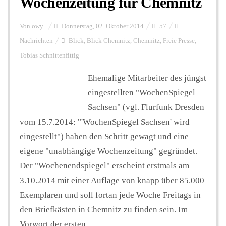
Wochenzeitung für Chemnitz
Von
owy
Donnerstag, 02. Oktober 2014
57
Nachrichten
Blick
,
Blick Chemnitz
,
Chemnitz
,
Freie Presse
,
Tobias Schnittenfittig
Ehemalige Mitarbeiter des jüngst
eingestellten "WochenSpiegel
Sachsen" (vgl. Flurfunk Dresden
vom 15.7.2014: "'WochenSpiegel Sachsen' wird
eingestellt") haben den Schritt gewagt und eine
eigene "unabhängige Wochenzeitung" gegründet.
Der "Wochenendspiegel" erscheint erstmals am
3.10.2014 mit einer Auflage von knapp über 85.000
Exemplaren und soll fortan jede Woche Freitags in
den Briefkästen in Chemnitz zu finden sein. Im
Vorwort der ersten ...