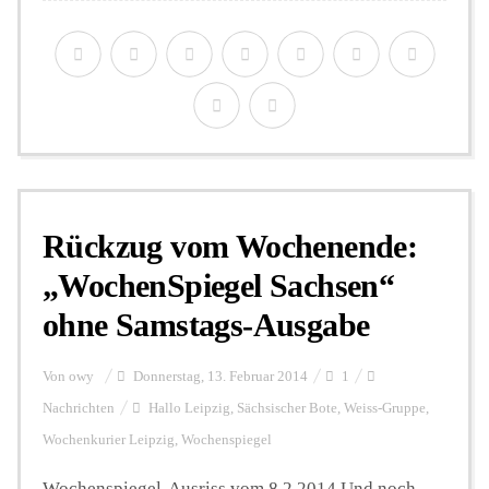
Rückzug vom Wochenende:
„WochenSpiegel Sachsen“
ohne Samstags-Ausgabe
Von
owy
Donnerstag, 13. Februar 2014
1
Nachrichten
Hallo Leipzig
,
Sächsischer Bote
,
Weiss-Gruppe
,
Wochenkurier Leipzig
,
Wochenspiegel
Wochenspiegel-Ausriss vom 8.2.2014 Und noch