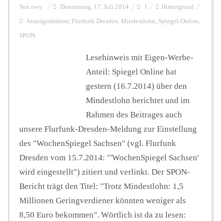
Von
owy
Donnerstag, 17. Juli 2014
1
Hintergrund
Anzeigenblätter
,
Flurfunk Dresden
,
Mindestlohn
,
Spiegel-Online
,
SPON
Lesehinweis mit Eigen-Werbe-
Anteil: Spiegel Online hat
gestern (16.7.2014) über den
Mindestlohn berichtet und im
Rahmen des Beitrages auch
unsere Flurfunk-Dresden-Meldung zur Einstellung
des "WochenSpiegel Sachsen" (vgl. Flurfunk
Dresden vom 15.7.2014: "'WochenSpiegel Sachsen'
wird eingestellt") zitiert und verlinkt. Der SPON-
Bericht trägt den Titel: "Trotz Mindestlohn: 1,5
Millionen Geringverdiener könnten weniger als
8,50 Euro bekommen". Wörtlich ist da zu lesen: