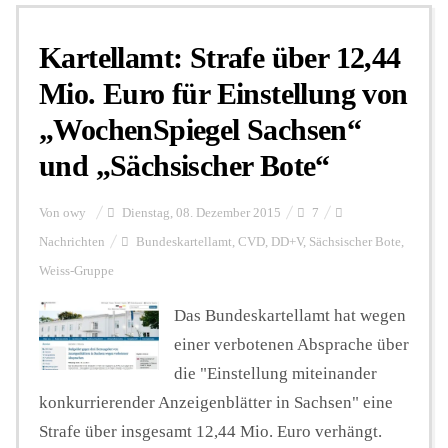
Kartellamt: Strafe über 12,44
Personalien
Mio. Euro für Einstellung von
„WochenSpiegel Sachsen“
Hintergrund
und „Sächsischer Bote“
FUNKTURM-Beiträge
Von
owy
Dienstag, 08. Dezember 2015
7
Nachrichten
Bundeskartellamt
,
CVD
,
DD+V
,
Sächsischer Bote
,
Weiss-Gruppe
Podcast
Das Bundeskartellamt hat wegen
einer verbotenen Absprache über
Seminare
die "Einstellung miteinander
konkurrierender Anzeigenblätter in Sachsen" eine
Unterstützen
Strafe über insgesamt 12,44 Mio. Euro verhängt.