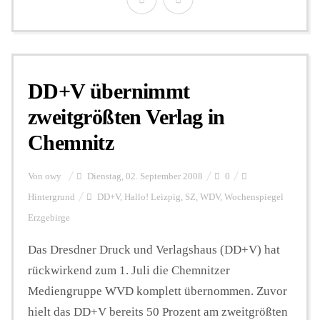
DD+V übernimmt
zweitgrößten Verlag in
Chemnitz
Von
owy
Dienstag, 02. September 2008
0
Hintergrund
DD+V
,
Hallo! Leizpig
,
SZ
,
WDV
,
Wochenspiegel
Erzgebirge
Das Dresdner Druck und Verlagshaus (DD+V) hat
rückwirkend zum 1. Juli die Chemnitzer
Mediengruppe WVD komplett übernommen. Zuvor
hielt das DD+V bereits 50 Prozent am zweitgrößten