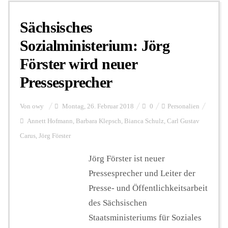
Sächsisches
Sozialministerium: Jörg
Förster wird neuer
Pressesprecher
Von
owy
Montag, 26. Februar 2018
0
Personalien
Annett Hofmann
,
Barbara Klepsch
,
Bianca Schulz
,
Carl Gustav
Carus
,
Jörg Förster
Jörg Förster ist neuer
Pressesprecher und Leiter der
Presse- und Öffentlichkeitsarbeit
des Sächsischen
Staatsministeriums für Soziales