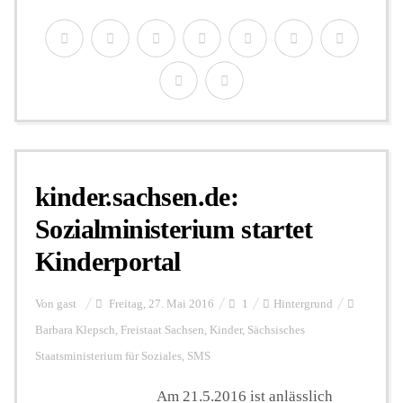
kinder.sachsen.de:
Sozialministerium startet
Kinderportal
Von
gast
Freitag, 27. Mai 2016
1
Hintergrund
Barbara Klepsch
,
Freistaat Sachsen
,
Kinder
,
Sächsisches
Staatsministerium für Soziales
,
SMS
Am 21.5.2016 ist anlässlich