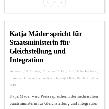
Katja Mäder spricht für
Staatsministerin für
Gleichstellung und
Integration
Von
owy
Montag, 02. Februar 2015
0
Nachrichten
Annett Hofmann
,
Barbara Klepsch
,
Katja Mäder
,
Ralph Schreiber
,
SMS
Katja Mäder wird Pressesprecherin der sächsischen
Staatsministerin für Gleichstellung und Integration