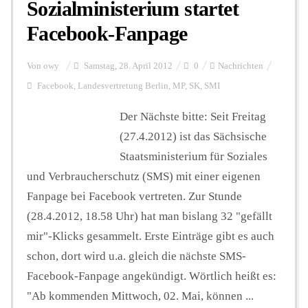
Sozialministerium startet
Facebook-Fanpage
Von
owy
Samstag, 28. April 2012
0
Nachrichten
Facebook
,
Landesvertretung Berlin
,
MP
,
SK
,
SMI
Der Nächste bitte: Seit Freitag
(27.4.2012) ist das Sächsische
Staatsministerium für Soziales
und Verbraucherschutz (SMS) mit einer eigenen
Fanpage bei Facebook vertreten. Zur Stunde
(28.4.2012, 18.58 Uhr) hat man bislang 32 "gefällt
mir"-Klicks gesammelt. Erste Einträge gibt es auch
schon, dort wird u.a. gleich die nächste SMS-
Facebook-Fanpage angekündigt. Wörtlich heißt es:
"Ab kommenden Mittwoch, 02. Mai, können ...