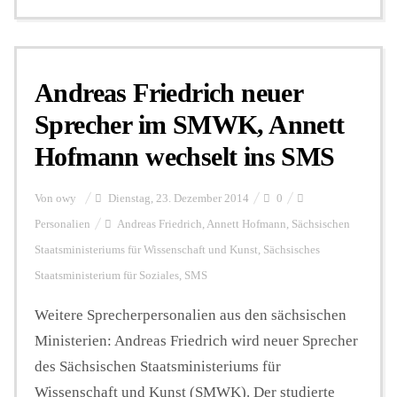
Andreas Friedrich neuer
Sprecher im SMWK, Annett
Hofmann wechselt ins SMS
Von
owy
Dienstag, 23. Dezember 2014
0
Personalien
Andreas Friedrich
,
Annett Hofmann
,
Sächsischen
Staatsministeriums für Wissenschaft und Kunst
,
Sächsisches
Staatsministerium für Soziales
,
SMS
Weitere Sprecherpersonalien aus den sächsischen
Ministerien: Andreas Friedrich wird neuer Sprecher
des Sächsischen Staatsministeriums für
Wissenschaft und Kunst (SMWK). Der studierte