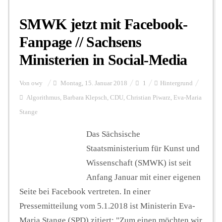
SMWK jetzt mit Facebook-
Fanpage // Sachsens
Ministerien in Social-Media
Von
owy
Montag, 15. Januar 2018
1
Hintergrund
Algorithmus
,
Barbara Klepsch
,
CDU
,
Christian Piwarz
,
Eva-Maria
Stange
Das Sächsische
Staatsministerium für Kunst und
Wissenschaft (SMWK) ist seit
Anfang Januar mit einer eigenen
Seite bei Facebook vertreten. In einer
Pressemitteilung vom 5.1.2018 ist Ministerin Eva-
Maria Stange (SPD) zitiert: "Zum einen möchten wir