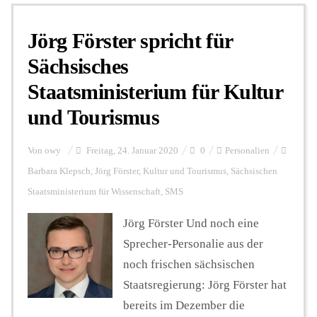
Jörg Förster spricht für
Personalien
Sächsisches
Staatsministerium für Kultur
Hintergrund
und Tourismus
FUNKTURM-Beiträge
Von
owy
Freitag, 24. Januar 2020
0
Personalien
Barbara Klepsch
,
Jörg Förster
,
Kultur und Tourismus
,
Sächsischen
Staatsministerium für Wissenschaft
,
SMS
Podcast
Jörg Förster Und noch eine
Sprecher-Personalie aus der
Seminare
noch frischen sächsischen
Staatsregierung: Jörg Förster hat
Unterstützen
bereits im Dezember die