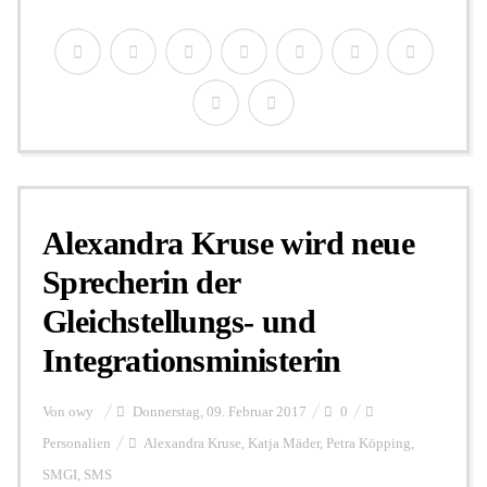
Alexandra Kruse wird neue
Sprecherin der
Gleichstellungs- und
Integrationsministerin
Von
owy
Donnerstag, 09. Februar 2017
0
Personalien
Alexandra Kruse
,
Katja Mäder
,
Petra Köpping
,
SMGI
,
SMS