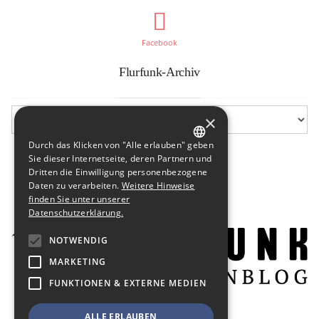
Facebook
Flurfunk-Archiv
×
Durch das Klicken von "Alle erlauben" geben
GERMAN
Sie dieser Internetseite, deren Partnern und
Dritten die Einwilligung personenbezogene
ENGLISH
Daten zu verarbeiten.
Weitere Hinweise
finden Sie unter unserer
Datenschutzerklärung.
NOTWENDIG
MARKETING
FUNKTIONEN & EXTERNE MEDIEN
ALLE ERLAUBEN