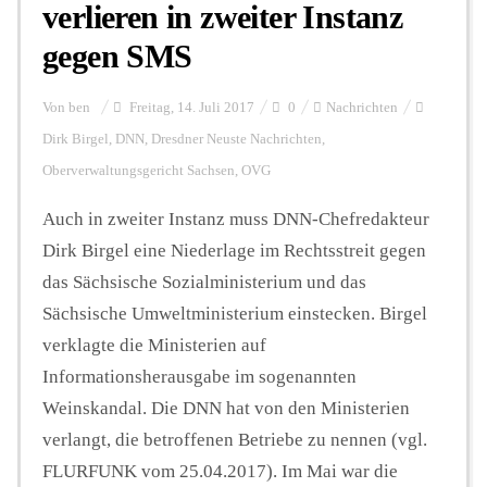
verlieren in zweiter Instanz
gegen SMS
Von
ben
Freitag, 14. Juli 2017
0
Nachrichten
Dirk Birgel
,
DNN
,
Dresdner Neuste Nachrichten
,
Oberverwaltungsgericht Sachsen
,
OVG
Auch in zweiter Instanz muss DNN-Chefredakteur
Dirk Birgel eine Niederlage im Rechtsstreit gegen
das Sächsische Sozialministerium und das
Sächsische Umweltministerium einstecken. Birgel
verklagte die Ministerien auf
Informationsherausgabe im sogenannten
Weinskandal. Die DNN hat von den Ministerien
verlangt, die betroffenen Betriebe zu nennen (vgl.
FLURFUNK vom 25.04.2017). Im Mai war die