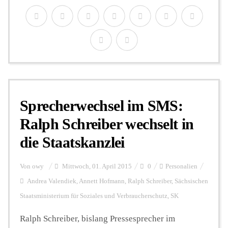
Sprecherwechsel im SMS:
Ralph Schreiber wechselt in
die Staatskanzlei
Von
owy
Mittwoch, 01. April 2015
0
Personalien
Andrea Valendiek
,
Annett Hofmann
,
Ralph Schreiber
,
Sächsischen
Staatsministerium für Soziales und Verbraucherschutz
,
SK
Ralph Schreiber, bislang Pressesprecher im