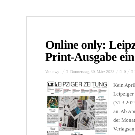
Online only: Leipz
Print-Ausgabe ein
Von
owy
Donnerstag, 30. März 2023
0
Kein Apri
Leipziger
(31.3.202
an. Ab Ap
der Monats
Verlagsan