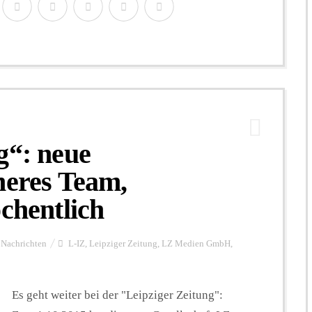
g“: neue
neres Team,
öchentlich
Nachrichten
L-IZ
,
Leipziger Zeitung
,
LZ Medien GmbH
,
Es geht weiter bei der "Leipziger Zeitung":