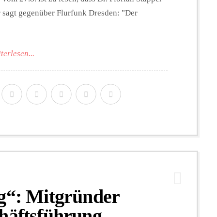
r sagt gegenüber Flurfunk Dresden: "Der
terlesen...
ng“: Mitgründer
häftsführung