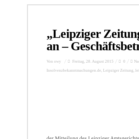
„Leipziger Zeitun
an – Geschäftsbet
Von
owy
Freitag, 28. August 2015
0
Na
Insolvenzbekanntmachungen.de
,
Leipziger Zeitung
,
le
der Mitteilung des Leipziger Amtsgerichts 