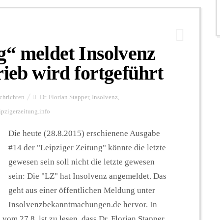
g“ meldet Insolvenz
rieb wird fortgeführt
chrichten
Dr. Florian Stapper
,
Insolvenz
,
ipzigerzeitung.info
Die heute (28.8.2015) erschienene Ausgabe
#14 der "Leipziger Zeitung" könnte die letzte
gewesen sein soll nicht die letzte gewesen
sein: Die "LZ" hat Insolvenz angemeldet. Das
geht aus einer öffentlichen Meldung unter
Insolvenzbekanntmachungen.de hervor. In
vom 27.8. ist zu lesen, dass Dr. Florian Stapper