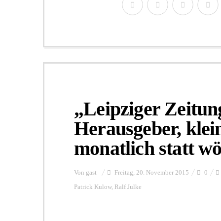
„Leipziger Zeitun
Herausgeber, klei
monatlich statt w
Von
gast
Freitag, 20. November 2015
0
Patrick Kulow
,
Ralf Julke