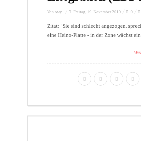
Von
owy
Freitag, 19. November 2010
0
Zitat: "Sie sind schlecht angezogen, spre
eine Heino-Platte - in der Zone wächst ein
Wei