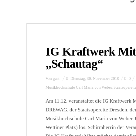
IG Kraftwerk Mit
„Schautag“
Von
gast
Dienstag, 30. November 2010
0
Musikhochschule Carl Maria von Weber
,
Staatsoperett
Am 11.12. veranstaltet die IG Kraftwerk 
DREWAG, der Staatsoperette Dresden, de
Musikhochschule Carl Maria von Weber. U
Wettiner Platz) los. Schirmherrin der Ver