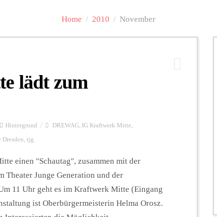
Home
/
2010
/
November
te lädt zum
Hintergrund
DREWAG
,
IG Kraftwerk Mitte
,
e Dresden
,
tjg
Mitte einen "Schautag", zusammen mit der
m Theater Junge Generation und der
m 11 Uhr geht es im Kraftwerk Mitte (Eingang
anstaltung ist Oberbürgermeisterin Helma Orosz.