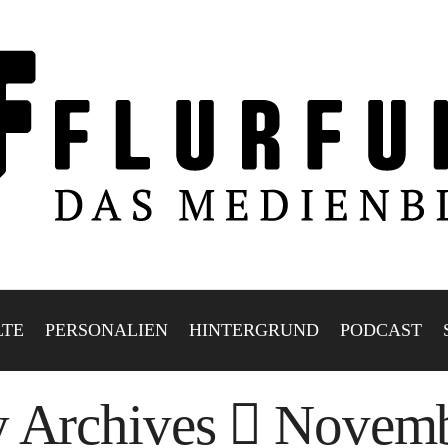
LTE
PERSONALIEN
HINTERGRUND
PODCAST
 Archives
Novemb