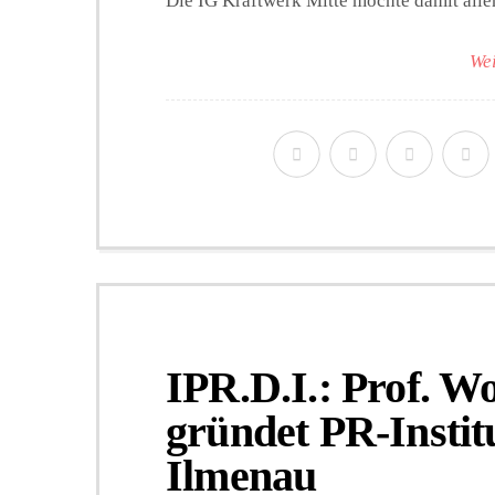
Die IG Kraftwerk Mitte möchte damit allen 
Wei
IPR.D.I.: Prof. W
gründet PR-Instit
Ilmenau