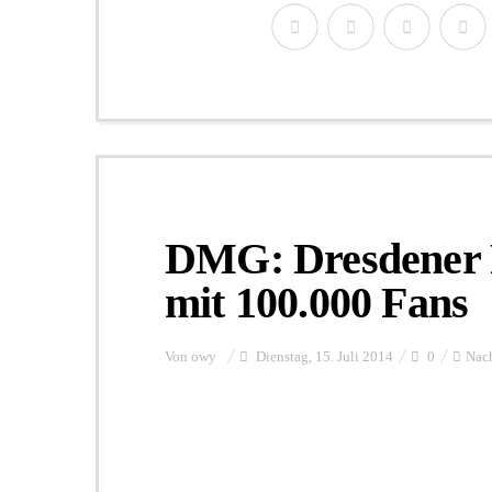
DMG: Dresdener F
mit 100.000 Fans
Von
owy
Dienstag, 15. Juli 2014
0
Nach