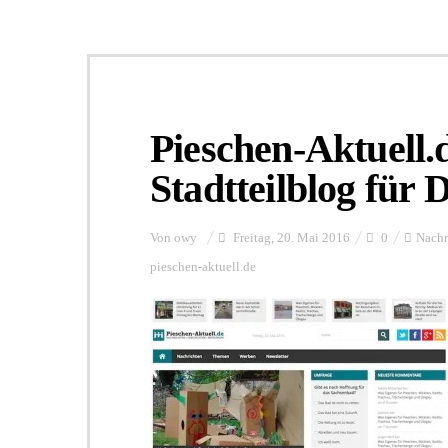
Pieschen-Aktuell.
Stadtteilblog für 
Von
owy
Freitag, 20. Mai 2016
0
Nachr
pieschen-aktuell.de