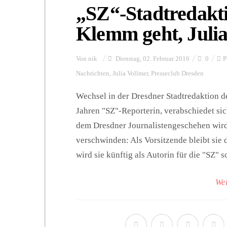
„SZ“-Stadtredakti
Klemm geht, Juli
Von
nik
Dienstag, 02. Februar 2016
0
P
Nachrichten
,
Julia Vollmer
,
Presseclub Dresden
Wechsel in der Dresdner Stadtredaktion d
Jahren "SZ"-Reporterin, verabschiedet si
dem Dresdner Journalistengeschehen wird
verschwinden: Als Vorsitzende bleibt sie
wird sie künftig als Autorin für die "SZ" 
Wei