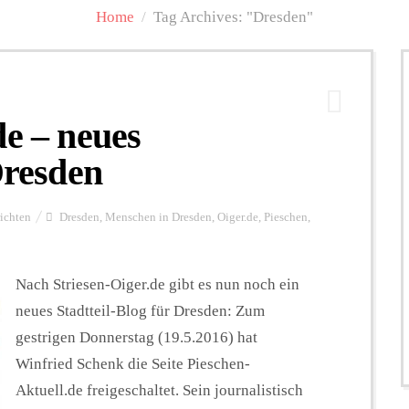
Home
/
Tag Archives: "Dresden"
de – neues
Dresden
ichten
Dresden
,
Menschen in Dresden
,
Oiger.de
,
Pieschen
,
Nach Striesen-Oiger.de gibt es nun noch ein
neues Stadtteil-Blog für Dresden: Zum
gestrigen Donnerstag (19.5.2016) hat
Winfried Schenk die Seite Pieschen-
Aktuell.de freigeschaltet. Sein journalistisch