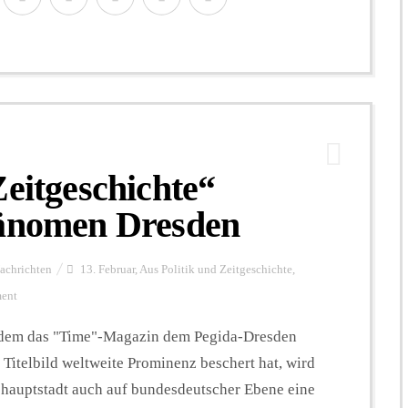
Zeitgeschichte“
hänomen Dresden
achrichten
13. Februar
,
Aus Politik und Zeitgeschichte
,
ment
dem das "Time"-Magazin dem Pegida-Dresden
 Titelbild weltweite Prominenz beschert hat, wird
hauptstadt auch auf bundesdeutscher Ebene eine