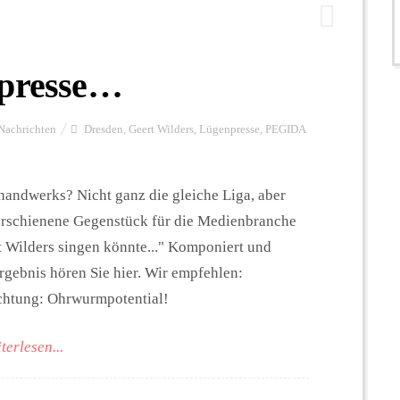
npresse…
Nachrichten
Dresden
,
Geert Wilders
,
Lügenpresse
,
PEGIDA
handwerks? Nicht ganz die gleiche Liga, aber
 erschienene Gegenstück für die Medienbranche
Wilders singen könnte..." Komponiert und
rgebnis hören Sie hier. Wir empfehlen:
chtung: Ohrwurmpotential!
terlesen...