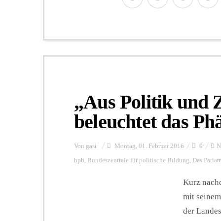
„Aus Politik und 
beleuchtet das P
Von
gast
Montag, 01. Februar 2016
0
N
bpb
,
Bundeszentrale für politische Bildung
,
Das Parla
Kurz nach
mit seinem
der Landes