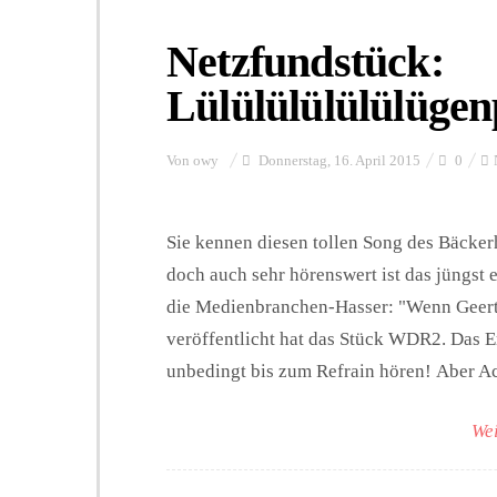
Netzfundstück:
Lülülülülülülüge
Von
owy
Donnerstag, 16. April 2015
0
Sie kennen diesen tollen Song des Bäcker
doch auch sehr hörenswert ist das jüngst
die Medienbranchen-Hasser: "Wenn Geert 
veröffentlicht hat das Stück WDR2. Das E
unbedingt bis zum Refrain hören! Aber A
Wei