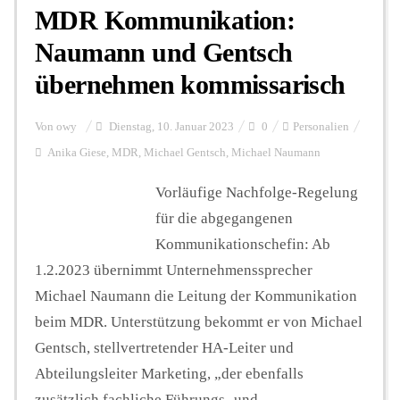
MDR Kommunikation:
Naumann und Gentsch
übernehmen kommissarisch
Von
owy
Dienstag, 10. Januar 2023
0
Personalien
Anika Giese
,
MDR
,
Michael Gentsch
,
Michael Naumann
Vorläufige Nachfolge-Regelung
für die abgegangenen
Kommunikationschefin: Ab
1.2.2023 übernimmt Unternehmenssprecher
Michael Naumann die Leitung der Kommunikation
beim MDR. Unterstützung bekommt er von Michael
Gentsch, stellvertretender HA-Leiter und
Abteilungsleiter Marketing, „der ebenfalls
zusätzlich fachliche Führungs- und