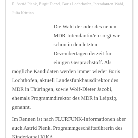
Astrid Plenk
,
Birgit Diezel
,
Boris Lochthofen
,
Intendanten-Wahl
,
Julia Krittian
Die Wahl der oder des neuen
MDR-Intendantin/en sorgt wie
schon in den letzten
Dezembertagen derzeit für
einigen Gesprächstoff. Als
mögliche Kandidaten werden immer wieder Boris
Lochthofen, aktuell Landesfunkhausdirektor des
MDR in Thüringen, sowie Wolf-Dieter Jacobi,
ehemals Programmdirektor des MDR in Leipzig,
genannt.
Im Rennen ist nach FLURFUNK-Informationen aber
auch Astrid Plenk, Programmgeschäftsführerin des
Kinderkanal KiKA.