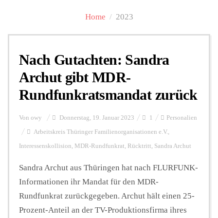
Home
/
2023
Personalien
Nach Gutachten: Sandra
Hintergrund
Archut gibt MDR-
Rundfunkratsmandat zurück
FUNKTURM-Beiträge
Von
owy
Donnerstag, 19. Januar 2023
1
Personalien
Arbeitskreis Thüringer Familienorganisationen e.V.
,
Podcast
Interessenskollision
,
MDR-Rundfunkrat
,
Rücktritt
,
Sandra Archut
Sandra Archut aus Thüringen hat nach FLURFUNK-
Seminare
Informationen ihr Mandat für den MDR-
Rundfunkrat zurückgegeben. Archut hält einen 25-
Unterstützen
Prozent-Anteil an der TV-Produktionsfirma ihres