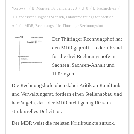
Von
owy
Montag, 16. Januar 2023
0
Nachrichten
Landesrechnungshof Sachsen
,
Landesrechnungshof Sachsen-
Anhalt
,
MDR
,
Rechnungshöfe
,
Thüringer Rechnungshof
Der Thüringer Rechnungshof hat
den MDR geprüft – federführend
für die drei Rechnungshöfe in
Sachsen, Sachsen-Anhalt und
Thüringen.
Die Rechnungshöfe üben dabei Kritik an Rundfunk-
und Verwaltungsrat, fordern einen Stellenabbau und
bemängeln, dass der MDR nicht genug für sein
strukturelles Defizit tut.
Der MDR weist die meisten Kritikpunkte zurück.