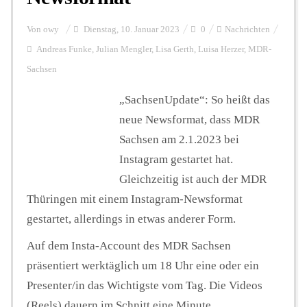
Von
owy
Dienstag, 10. Januar 2023
0
Nachrichten
Andreas Funke
,
Julian Mengler
,
Lisa Gerth
,
Luisa Herzer
,
MDR-
Sachsen
„SachsenUpdate“: So heißt das
neue Newsformat, dass MDR
Sachsen am 2.1.2023 bei
Instagram gestartet hat.
Gleichzeitig ist auch der MDR
Thüringen mit einem Instagram-Newsformat
gestartet, allerdings in etwas anderer Form.
Auf dem Insta-Account des MDR Sachsen
präsentiert werktäglich um 18 Uhr eine oder ein
Presenter/in das Wichtigste vom Tag. Die Videos
(Reels) dauern im Schnitt eine Minute.