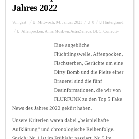
Jahres 2022
Von
gast
Mittwoch, 04. Januar 2023
0
Hintergrund
Affenpocken
,
Anna Moskwa
,
AstraZeneca
,
BBC
,
Correctiv
Eine angebliche
Flüchtlingswelle, Affenpocken,
Fischsterben, Gerüchte um eine
Dirty Bomb und die Pleite einer
Brauerei sind die fünf
Desinformationen, die wir von
FLURFUNK zu den Top 5 Fake
News des Jahres 2022 gekürt haben.
Unsere Kriterien waren dabei „beispielhafte
Aufklärung“ und chronologische Reihenfolge.
Sprich: Nr. 1 ist im Frühjahr passiert, Nr. 5 im