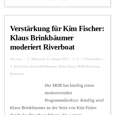
Verstärkung für Kim Fischer:
Klaus Brinkbäumer
moderiert Riverboat
Von
owy
Mittwoch, 11. Januar 2023
0
Personalien
Kim Fisher
,
Klaus Brinkbäumer
,
Matze Knop
,
MDR-Riverboat
,
Riverboat
Der MDR hat künftig einen
moderierenden
Programmdirektor: Künftig wird
Klaus Brinkbäumer an der Seite von Kim Fisher