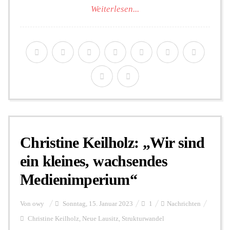
Weiterlesen...
Christine Keilholz: „Wir sind
ein kleines, wachsendes
Medienimperium“
Von
owy
Sonntag, 15. Januar 2023
1
Nachrichten
Christine Keilholz
,
Neue Lausitz
,
Strukturwandel