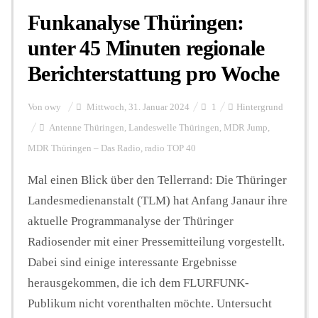
Funkanalyse Thüringen:
unter 45 Minuten regionale
Berichterstattung pro Woche
Von
owy
Mittwoch, 31. Januar 2024
1
Hintergrund
Antenne Thüringen
,
Landeswelle Thüringen
,
MDR Jump
,
MDR Thüringen – Das Radio
,
radio TOP 40
Mal einen Blick über den Tellerrand: Die Thüringer
Landesmedienanstalt (TLM) hat Anfang Janaur ihre
aktuelle Programmanalyse der Thüringer
Radiosender mit einer Pressemitteilung vorgestellt.
Dabei sind einige interessante Ergebnisse
herausgekommen, die ich dem FLURFUNK-
Publikum nicht vorenthalten möchte. Untersucht