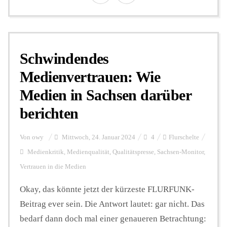
Schwindendes
Medienvertrauen: Wie
Medien in Sachsen darüber
berichten
Von
owy
Mittwoch, 24. Januar 2024
4
Flurschelte
Medienkritik
,
Medienqualität
,
Qualitätspresse
,
Sachsen-Monitor
,
Vertrauen in die Medien
Okay, das könnte jetzt der kürzeste FLURFUNK-
Beitrag ever sein. Die Antwort lautet: gar nicht. Das
bedarf dann doch mal einer genaueren Betrachtung: