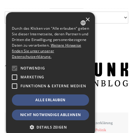
×
Durch das Klicken von "Alle erlauben" geben
GERMAN
Sie dieser Internetseite, deren Partnern und
Dritten die Einwilligung personenbezogene
ENGLISH
Daten zu verarbeiten.
Weitere Hinweise
finden Sie unter unserer
Datenschutzerklärung.
NOTWENDIG
MARKETING
FUNKTIONEN & EXTERNE MEDIEN
ALLE ERLAUBEN
NICHT NOTWENDIGE ABLEHNEN
STAWOWY
#BSEN
Impressum
Datenschutzerklärung
DETAILS ZEIGEN
©
STAWOWY - Kommunikation, Medien, Politik