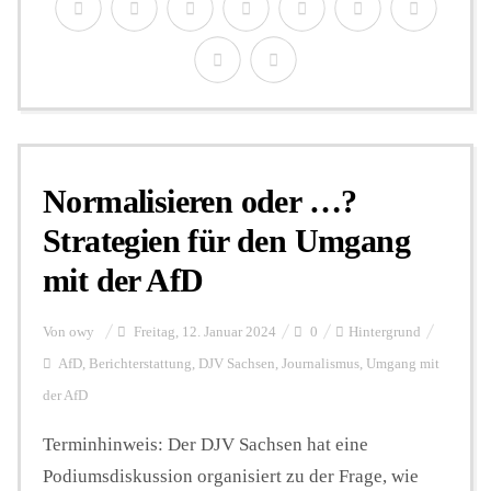
Normalisieren oder …?
Strategien für den Umgang
mit der AfD
Von
owy
Freitag, 12. Januar 2024
0
Hintergrund
AfD
,
Berichterstattung
,
DJV Sachsen
,
Journalismus
,
Umgang mit
der AfD
Terminhinweis: Der DJV Sachsen hat eine
Podiumsdiskussion organisiert zu der Frage, wie