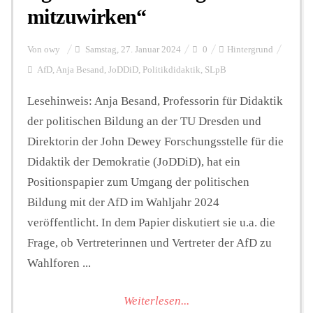
mitzuwirken“
Von
owy
Samstag, 27. Januar 2024
0
Hintergrund
AfD
,
Anja Besand
,
JoDDiD
,
Politikdidaktik
,
SLpB
Lesehinweis: Anja Besand, Professorin für Didaktik
der politischen Bildung an der TU Dresden und
Direktorin der John Dewey Forschungsstelle für die
Didaktik der Demokratie (JoDDiD), hat ein
Positionspapier zum Umgang der politischen
Bildung mit der AfD im Wahljahr 2024
veröffentlicht. In dem Papier diskutiert sie u.a. die
Frage, ob Vertreterinnen und Vertreter der AfD zu
Wahlforen ...
Weiterlesen...