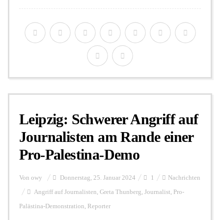
Leipzig: Schwerer Angriff auf
Journalisten am Rande einer
Pro-Palestina-Demo
Von
owy
Donnerstag, 25. Januar 2024
1
Nachrichten
Angriff auf Journalisten
,
Greta Thunberg
,
Journalist
,
Pro-
Palästina-Demonstration
,
Reporter