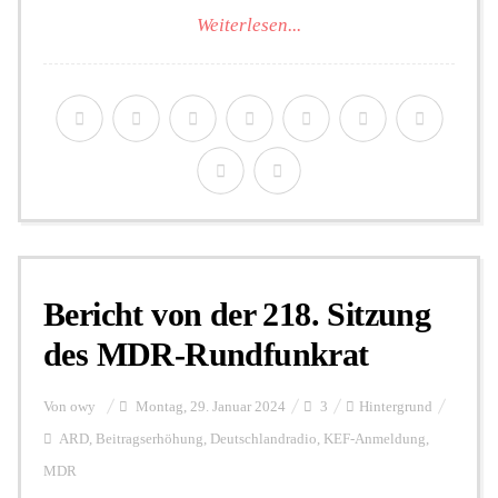
Weiterlesen...
Bericht von der 218. Sitzung
des MDR-Rundfunkrat
Von
owy
Montag, 29. Januar 2024
3
Hintergrund
ARD
,
Beitragserhöhung
,
Deutschlandradio
,
KEF-Anmeldung
,
MDR