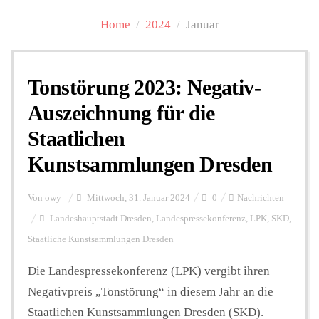
Home
/
2024
/
Januar
Personalien
Tonstörung 2023: Negativ-
Hintergrund
Auszeichnung für die
Staatlichen
FUNKTURM-Beiträge
Kunstsammlungen Dresden
Podcast
Von
owy
Mittwoch, 31. Januar 2024
0
Nachrichten
Landeshauptstadt Dresden
,
Landespressekonferenz
,
LPK
,
SKD
,
Staatliche Kunstsammlungen Dresden
Seminare
Die Landespressekonferenz (LPK) vergibt ihren
Negativpreis „Tonstörung“ in diesem Jahr an die
Unterstützen
Staatlichen Kunstsammlungen Dresden (SKD).