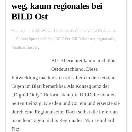
weg, kaum regionales bei
BILD Ost
Von
owy
Mittwoch, 17. Januar 2024
2
Nachrichten
Axel Springer Verlag
,
BILD Ost
,
BILD Sachsen
,
digital only
,
Matthias Hasberg
BILD berichtet kaum noch über
Ostdeutschland. Diese
Entwicklung machte sich vor allem in den letzten
Tagen im Blatt bemerkbar. Als Konsequenz der
„Digital Only“-Reform stampfte BILD die lokalen
Seiten Leipzig, Dresden und Co. ein und ersetzte sie
durch eine Regionalseite. Doch selbst die liefert an
manchen Tagen nichts Regionales. Von Leonhard
Pitz