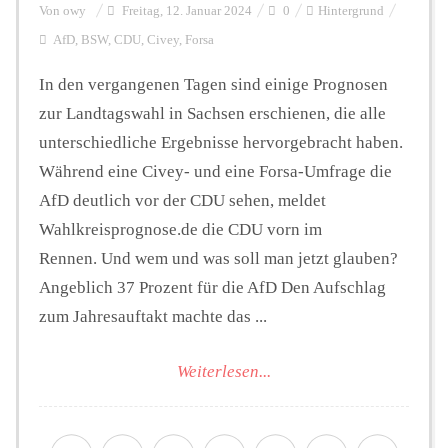
Von
owy
Freitag, 12. Januar 2024
0
Hintergrund
AfD
,
BSW
,
CDU
,
Civey
,
Forsa
In den vergangenen Tagen sind einige Prognosen
zur Landtagswahl in Sachsen erschienen, die alle
unterschiedliche Ergebnisse hervorgebracht haben.
Während eine Civey- und eine Forsa-Umfrage die
AfD deutlich vor der CDU sehen, meldet
Wahlkreisprognose.de die CDU vorn im
Rennen. Und wem und was soll man jetzt glauben?
Angeblich 37 Prozent für die AfD Den Aufschlag
zum Jahresauftakt machte das ...
Weiterlesen...