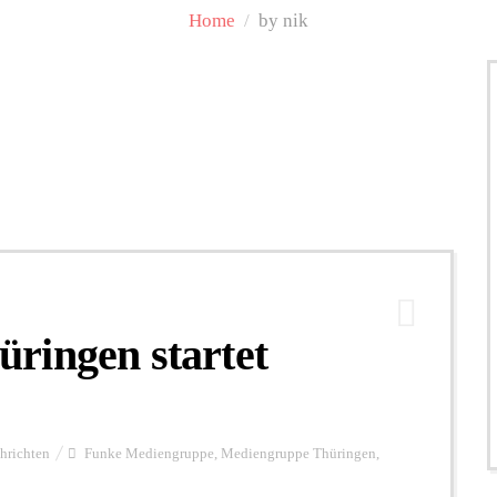
Home
/
by nik
ringen startet
hrichten
Funke Mediengruppe
,
Mediengruppe Thüringen
,