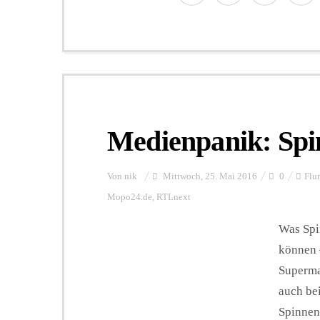
Medienpanik: Spi
Von
nik
Mittwoch, 25. Mai 2016
0
Flur
Mopo24.de
,
RTLnext
Was Spi
können 
Superma
auch bei
Spinnen