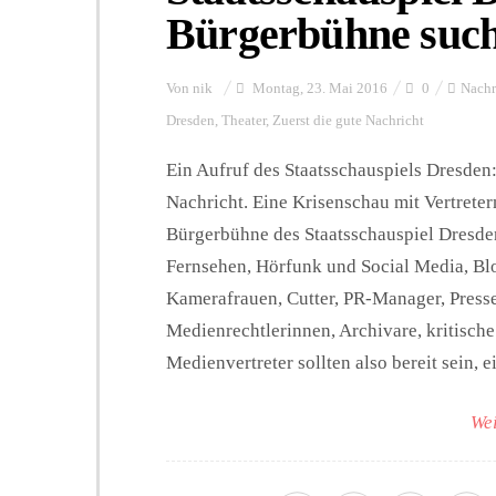
Bürgerbühne such
Von
nik
Montag, 23. Mai 2016
0
Nachr
Dresden
,
Theater
,
Zuerst die gute Nachricht
Ein Aufruf des Staatsschauspiels Dresden:
Nachricht. Eine Krisenschau mit Vertreter
Bürgerbühne des Staatsschauspiel Dresden
Fernsehen, Hörfunk und Social Media, Blo
Kamerafrauen, Cutter, PR-Manager, Press
Medienrechtlerinnen, Archivare, kritische
Medienvertreter sollten also bereit sein, ei
Wei