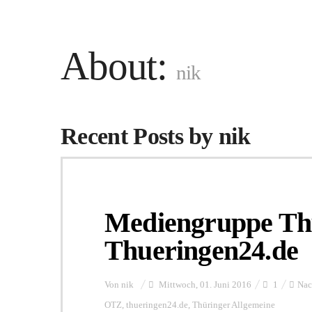
About:
nik
Recent Posts by nik
Mediengruppe Thü
Thueringen24.de
Von
nik
Mittwoch, 01. Juni 2016
1
Nac
OTZ
,
thueringen24.de
,
Thüringer Allgemeine