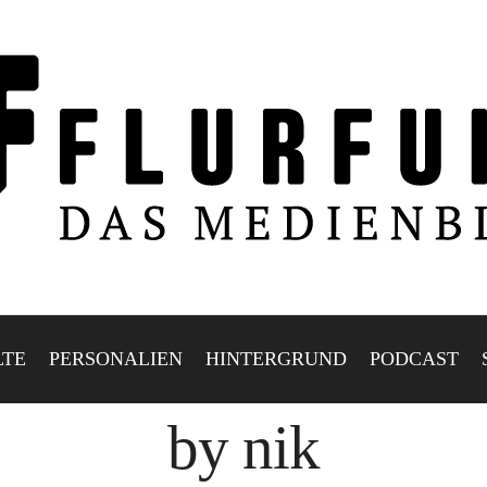
LTE
PERSONALIEN
HINTERGRUND
PODCAST
by nik