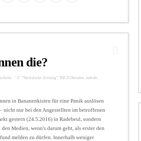
nnen die?
schelte
"Sächsische Zeitung"
,
BILD Dresden
,
mdr.de
,
nnen in Bananenkisten für eine Panik auslösen
– nicht nur bei den Angestellten im betroffenen
rkt gestern (24.5.2016) in Radebeul, sondern
 den Medien, wenn's darum geht, als erster den
fund melden zu dürfen. Innerhalb weniger