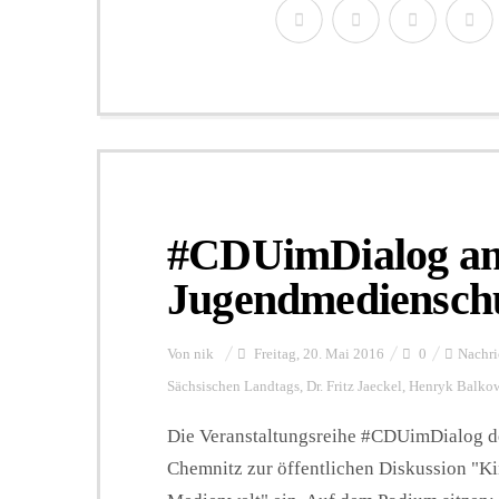
#CDUimDialog am
Jugendmediensch
Von
nik
Freitag, 20. Mai 2016
0
Nachri
Sächsischen Landtags
,
Dr. Fritz Jaeckel
,
Henryk Balko
Die Veranstaltungsreihe #CDUimDialog d
Chemnitz zur öffentlichen Diskussion "Kin