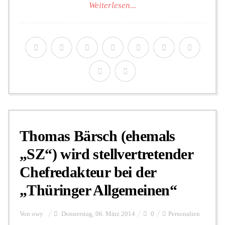
Weiterlesen...
Thomas Bärsch (ehemals
„SZ“) wird stellvertretender
Chefredakteur bei der
„Thüringer Allgemeinen“
Von
owy
Donnerstag, 06. März 2014
0
Personalien