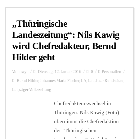
„Thüringische
Landeszeitung“: Nils Kawig
wird Chefredakteur, Bernd
Hilder geht
Von
owy
Dienstag, 12. Januar 2016
0
Personalien
Bernd Hilder
,
Johannes Maria Fischer
,
LA
,
Lausitzer Rundschau
,
Leipziger Volkszeitung
Chefredakteurswechsel in
Thüringen: Nils Kawig (Foto)
übernimmt die Chefredaktion
der "Thüringischen