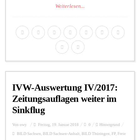
Weiterlesen...
IVW-Auswertung IV/2017:
Zeitungsauflagen weiter im
Sinkflug
Von
owy
Freitag, 19. Januar 2018
0
Hintergrund
BILD Sachsen
,
BILD Sachsen-Anhalt
,
BILD Thüringen
,
FP
,
Freie