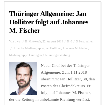
Thüringer Allgemeine: Jan
Personalien
Hollitzer folgt auf Johannes
M. Fischer
Hintergrund
Von
owy
Mittwoch, 22. August 2018
0
Personalien
FUNKTURM-Beiträge
Funke Mediengruppe
,
Jan Hollitzer
,
Johannes M. Fischer
,
Mediengruppe Thüringen
,
Ostthüringer Zeitung
Neuer Chef bei der Thüringer
Podcast
Allgemeine: Zum 1.11.2018
übernimmt Jan Hollitzer, 38, den
Seminare
Posten des Chefredakteurs. Er
folgt auf Johannes M. Fischer,
Unterstützen
der die Zeitung in unbekannte Richtung verlässt.