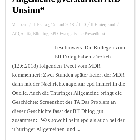
Unsinn“
Von
ben
Freitag, 15. Juni 2018
0
Hintergrund
AfD
,
Antifa
,
Bildblog
,
EPD
,
Evangelischer Pressedienst
Lesehinweis: Die Kollegen vom
BILDblog haben kürzlich
(12.6.2018) folgenden Tweet vom MDR
kommentiert: Zwei Stunden später liefert der MDR
dann mit der Nachrichtenagentur epd immerhin die
Quelle. Auch die Thüringer Allgemeine bringt die
Geschichte: Screenshot der TA Das Problem an
dieser Geschichte fasst der BILDblog gut
zusammen: "Was sowohl beim epd als auch bei der
'Thüringer Allgemeinen' und ...