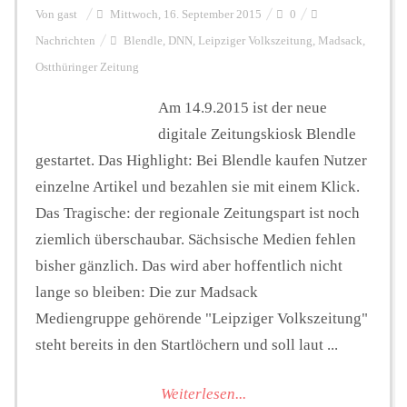
Von
gast
Mittwoch, 16. September 2015
0
Nachrichten
Blendle
,
DNN
,
Leipziger Volkszeitung
,
Madsack
,
Ostthüringer Zeitung
Am 14.9.2015 ist der neue
digitale Zeitungskiosk Blendle
gestartet. Das Highlight: Bei Blendle kaufen Nutzer
einzelne Artikel und bezahlen sie mit einem Klick.
Das Tragische: der regionale Zeitungspart ist noch
ziemlich überschaubar. Sächsische Medien fehlen
bisher gänzlich. Das wird aber hoffentlich nicht
lange so bleiben: Die zur Madsack
Mediengruppe gehörende "Leipziger Volkszeitung"
steht bereits in den Startlöchern und soll laut ...
Weiterlesen...