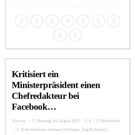
Kritisiert ein
Ministerpräsident einen
Chefredakteur bei
Facebook…
Von
owy
Dienstag, 04. August 2015
0
Nachrichten
Bodo Ramelow
,
Freistaat Thüringen
,
Jörg Riebartsch
,