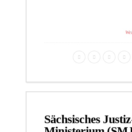
Wei
Sächsisches Justi
Ministerium (SMJ