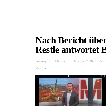
Nach Bericht übe
Restle antwortet 
Von
owy
Dienstag, 08. Dezember 2020
5
Monitor