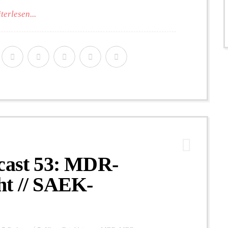
terlesen...
st 53: MDR-
ht // SAEK-