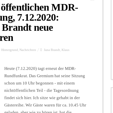
. öffentlichen MDR-
ng, 7.12.2020:
 Brandt neue
ren
Hintergrund
,
Nachrichten
Jana Brandt
,
Klaus
Heute (7.12.2020) tagt erneut der MDR-
Rundfunkrat. Das Gremium hat seine Sitzung
schon um 10 Uhr begonnen - mit einem
nichtöffentlichen Teil - die Tagesordnung
findet sich hier. Ich sitze wie gehabt in der
Gästereihe. Wir Gäste waren für ca. 10.45 Uhr
geladen, aber wie zu hören ist, hat die