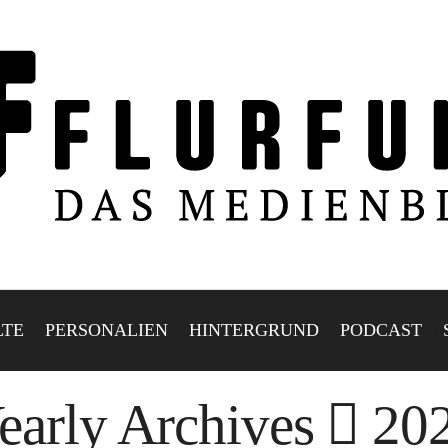
LTE
PERSONALIEN
HINTERGRUND
PODCAST
early Archives
20