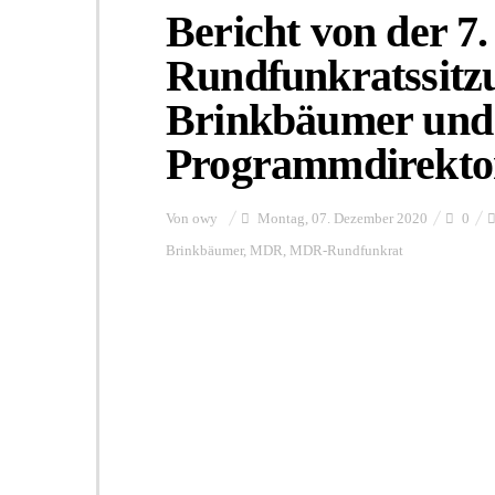
Bericht von der 7
Rundfunkratssitzu
Brinkbäumer und
Programmdirekto
Von
owy
Montag, 07. Dezember 2020
0
Brinkbäumer
,
MDR
,
MDR-Rundfunkrat