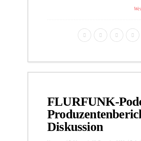
Wei
FLURFUNK-Podca
Produzentenberic
Diskussion