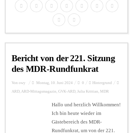
Bericht von der 221. Sitzung
des MDR-Rundfunkrat
Von
owy
Montag, 10. Juni 2024
0
Hintergrund
ARD
,
ARD-Mittagsmagazin
,
GVK-ARD
,
Julia Krittian
,
MDR
Hallo und herzlich Willkommen!
Ich bin heute wieder im
Gästebereich des MDR-
Rundfunkrat, um von der 221.