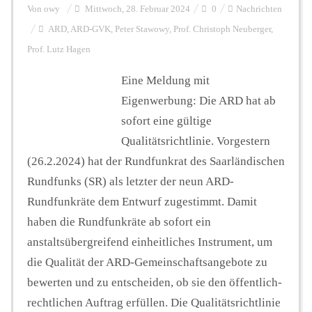
Von
owy
Mittwoch, 28. Februar 2024
0
Nachrichten
ARD
,
ARD-GVK
,
Peter Stawowy
,
Prof. Christoph Neuberger
,
Prof. Lutz Hagen
Eine Meldung mit
Eigenwerbung: Die ARD hat ab
sofort eine gültige
Qualitätsrichtlinie. Vorgestern
(26.2.2024) hat der Rundfunkrat des Saarländischen
Rundfunks (SR) als letzter der neun ARD-
Rundfunkräte dem Entwurf zugestimmt. Damit
haben die Rundfunkräte ab sofort ein
anstaltsübergreifend einheitliches Instrument, um
die Qualität der ARD-Gemeinschaftsangebote zu
bewerten und zu entscheiden, ob sie den öffentlich-
rechtlichen Auftrag erfüllen. Die Qualitätsrichtlinie