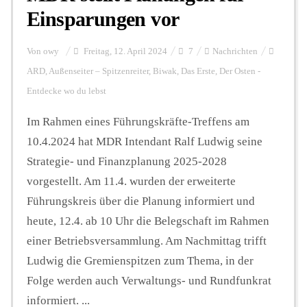
Einsparungen vor
Von
owy
Freitag, 12. April 2024
7
Nachrichten
ARD
,
Außenseiter – Spitzenreiter
,
Biwak
,
Das Erste
,
Der Osten -
Entdecke wo du lebst
Im Rahmen eines Führungskräfte-Treffens am
10.4.2024 hat MDR Intendant Ralf Ludwig seine
Strategie- und Finanzplanung 2025-2028
vorgestellt. Am 11.4. wurden der erweiterte
Führungskreis über die Planung informiert und
heute, 12.4. ab 10 Uhr die Belegschaft im Rahmen
einer Betriebsversammlung. Am Nachmittag trifft
Ludwig die Gremienspitzen zum Thema, in der
Folge werden auch Verwaltungs- und Rundfunkrat
informiert. ...