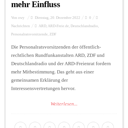
mehr Einfluss
Von
owy
Dienstag, 20. Dezember 2022
0
Nachrichten
ARD
,
ARD-Freie.de
,
Deutschlandradio
,
Personalratsvorsitzende
,
ZDF
Die Personalratsvorsitzenden der öffentlich-
rechtlichen Rundfunkanstalten ARD, ZDF und
Deutschlandradio und der ARD-Freienrat fordern
mehr Mitbestimmung. Das geht aus einer
gemeinsamen Erklärung der
Interessensvertretungen hervor.
Weiterlesen...