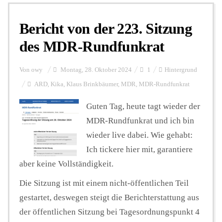
Bericht von der 223. Sitzung
Personalien
des MDR-Rundfunkrat
Hintergrund
Von
owy
Montag, 28. Oktober 2024
1
Hintergrund
ARD
,
Kika
,
Klaus Brinkbäumer
,
MDR
,
MDR-Rundfunkrat
FUNKTURM-Beiträge
Guten Tag, heute tagt wieder der
MDR-Rundfunkrat und ich bin
wieder live dabei. Wie gehabt:
Podcast
Ich tickere hier mit, garantiere
aber keine Vollständigkeit.
Seminare
Die Sitzung ist mit einem nicht-öffentlichen Teil
gestartet, deswegen steigt die Berichterstattung aus
Unterstützen
der öffentlichen Sitzung bei Tagesordnungspunkt 4