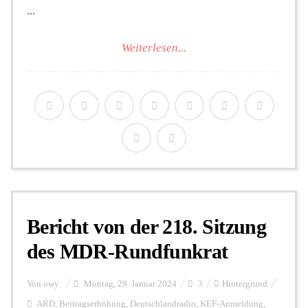
...
Weiterlesen...
Bericht von der 218. Sitzung
des MDR-Rundfunkrat
Von
owy
Montag, 29. Januar 2024
3
Hintergrund
ARD
,
Beitragserhöhung
,
Deutschlandradio
,
KEF-Anmeldung
,