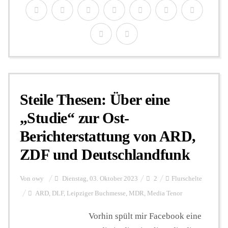
Steile Thesen: Über eine
„Studie“ zur Ost-
Berichterstattung von ARD,
ZDF und Deutschlandfunk
Von
owy
Dienstag, 03. Oktober 2023
2
Flurschelte
ARD
,
DLF
,
Leipziger Buchmesse
,
MDR
,
Media Tenor
Vorhin spült mir Facebook eine