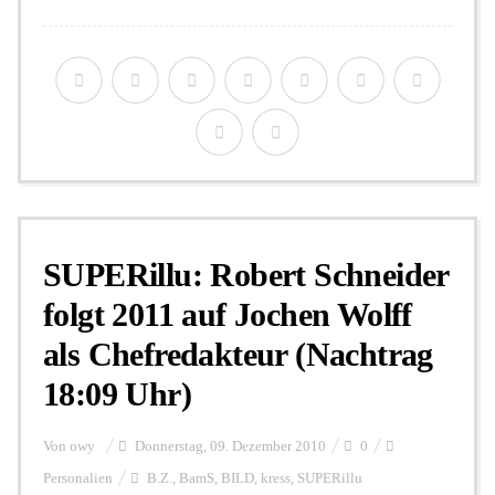
SUPERillu: Robert Schneider
folgt 2011 auf Jochen Wolff
als Chefredakteur (Nachtrag
18:09 Uhr)
Von
owy
Donnerstag, 09. Dezember 2010
0
Personalien
B.Z.
,
BamS
,
BILD
,
kress
,
SUPERillu