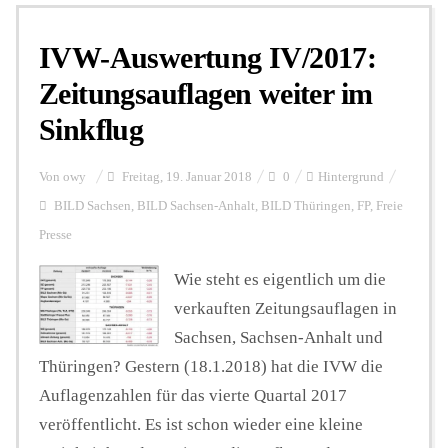
IVW-Auswertung IV/2017:
Personalien
Zeitungsauflagen weiter im
Sinkflug
Hintergrund
Von
owy
Freitag, 19. Januar 2018
0
Hintergrund
FUNKTURM-Beiträge
BILD Sachsen
,
BILD Sachsen-Anhalt
,
BILD Thüringen
,
FP
,
Freie
Presse
Wie steht es eigentlich um die
Podcast
verkauften Zeitungsauflagen in
Sachsen, Sachsen-Anhalt und
Seminare
Thüringen? Gestern (18.1.2018) hat die IVW die
Auflagenzahlen für das vierte Quartal 2017
Unterstützen
veröffentlicht. Es ist schon wieder eine kleine