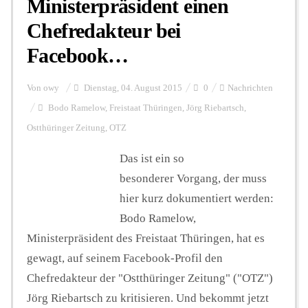
Ministerpräsident einen
Chefredakteur bei
Facebook…
Von
owy
Dienstag, 04. August 2015
0
Nachrichten
Bodo Ramelow
,
Freistaat Thüringen
,
Jörg Riebartsch
,
Ostthüringer Zeitung
,
OTZ
Das ist ein so
besonderer Vorgang, der muss
hier kurz dokumentiert werden:
Bodo Ramelow,
Ministerpräsident des Freistaat Thüringen, hat es
gewagt, auf seinem Facebook-Profil den
Chefredakteur der "Ostthüringer Zeitung" ("OTZ")
Jörg Riebartsch zu kritisieren. Und bekommt jetzt