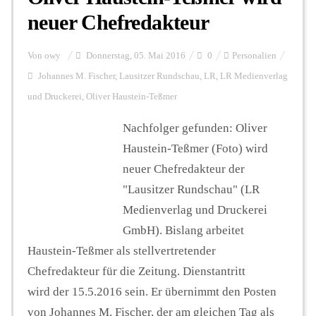
neuer Chefredakteur
Von
owy
Donnerstag, 05. Mai 2016
0
Personalien
Johannes M. Fischer
,
Lausitzer Rundschau
,
LR
,
LR Medienverlag
und Druckerei
,
Oliver Haustein-Teßmer
Nachfolger gefunden: Oliver
Haustein-Teßmer (Foto) wird
neuer Chefredakteur der
"Lausitzer Rundschau" (LR
Medienverlag und Druckerei
GmbH). Bislang arbeitet
Haustein-Teßmer als stellvertretender
Chefredakteur für die Zeitung. Dienstantritt
wird der 15.5.2016 sein. Er übernimmt den Posten
von Johannes M. Fischer, der am gleichen Tag als