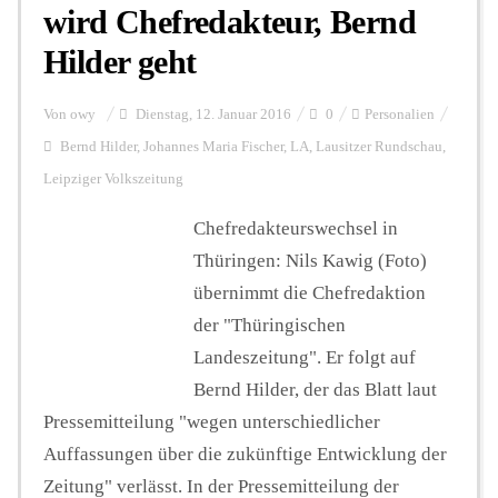
wird Chefredakteur, Bernd
Hilder geht
Von
owy
Dienstag, 12. Januar 2016
0
Personalien
Bernd Hilder
,
Johannes Maria Fischer
,
LA
,
Lausitzer Rundschau
,
Leipziger Volkszeitung
Chefredakteurswechsel in
Thüringen: Nils Kawig (Foto)
übernimmt die Chefredaktion
der "Thüringischen
Landeszeitung". Er folgt auf
Bernd Hilder, der das Blatt laut
Pressemitteilung "wegen unterschiedlicher
Auffassungen über die zukünftige Entwicklung der
Zeitung" verlässt. In der Pressemitteilung der