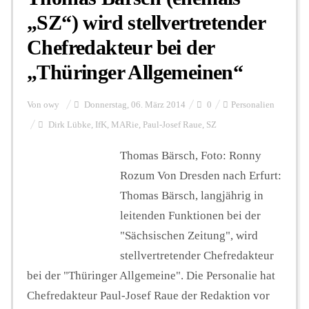
„SZ“) wird stellvertretender
Chefredakteur bei der
„Thüringer Allgemeinen“
Von
owy
Donnerstag, 06. März 2014
0
Personalien
Dirk Lübke
,
IfK
,
MARie
,
Paul-Josef Raue
,
SZ
Thomas Bärsch, Foto: Ronny
Rozum Von Dresden nach Erfurt:
Thomas Bärsch, langjährig in
leitenden Funktionen bei der
"Sächsischen Zeitung", wird
stellvertretender Chefredakteur
bei der "Thüringer Allgemeine". Die Personalie hat
Chefredakteur Paul-Josef Raue der Redaktion vor