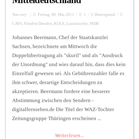
Von
owy
Freitag, 06. Mai 2011
1
Hintergrund
CAVA
,
Filmfest Dresden
,
KI.KA
,
Lausitzwelle
,
MDR
Johannes Beermann, Chef der Staatskanzlei
Sachsen, bezeichnete am Mittwoch die
Doppelübertragung als "skuril" und als "Ausdruck
der Unordnung" und wies darauf hin, dass dies kein
Einzelfall gewesen sei. Als Gebührenzahler falle es
ihm schwer, derartige Entscheidungen zu
akzeptieren. Beermann fordere eine besserer
Abstimmung zwischen den Sendern -
digitalfernsehen.de Die Titel der WAZ-Tochter
Zeitungsgruppe Thüringen erscheinen ...
Weiterlesen...