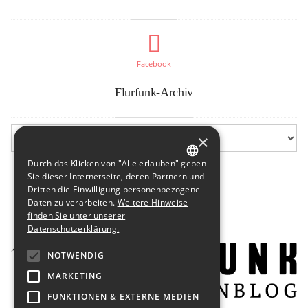
Facebook
Flurfunk-Archiv
×
Durch das Klicken von "Alle erlauben" geben
GERMAN
Sie dieser Internetseite, deren Partnern und
Dritten die Einwilligung personenbezogene
ENGLISH
Daten zu verarbeiten.
Weitere Hinweise
finden Sie unter unserer
Datenschutzerklärung.
NOTWENDIG
MARKETING
FUNKTIONEN & EXTERNE MEDIEN