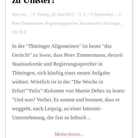
Von
owy
Freitag, 14. Juni 2013
0
Personalien
Peter Zimmermann
,
Regierungssprecher
,
Staatskanzlei Thüringen
,
TA
,
TLZ
In der "Thüringer Allgemeinen" ist heute "das
Gerücht" zu lesen, dass Peter Zimmermann, derzeit
Staatssekretär und Regierungssprecher in
Thüringen, sich künftig einer neuen Aufgabe
widmet. Wörtlich ist in der "Die Woche in
Erfurt""Felix"-Kolumne von Martin Debes zu lesen:
"Und nun? Vorbei. Es summt und brummt, dass er
weggeht, nach Leipzig, zu einer Internet-
Unternehmung, die fast so hübsch ...
Weiterlesen...