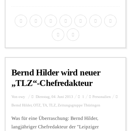
Bernd Hilder wird neuer
„TLZ“-Chefredakteur
Von
owy
Dienstag, 04. Juni 2013
1
Personalien
Bernd Hilder
,
OTZ
,
TA
,
TLZ
,
Zeitungsgruppe Thüringen
Was für eine Überraschung: Bernd Hilder,
langjähriger Chefredakteur der "Leipziger